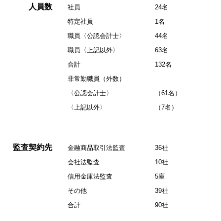
人員数
社員
24名
特定社員
1名
職員〈公認会計士〉
44名
職員〈上記以外〉
63名
合計
132名
非常勤職員（外数）
〈公認会計士〉
（61名）
〈上記以外〉
（7名）
監査契約先
金融商品取引法監査
36社
会社法監査
10社
信用金庫法監査
5庫
その他
39社
合計
90社