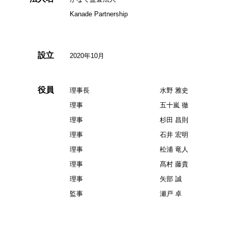
Kanade Partnership
設立
2020年10月
役員
理事長
水野 雅史
理事
五十嵐 徹
理事
杉田 昌則
理事
石井 宏明
理事
松浦 竜人
理事
髙村 藤貴
理事
矢部 誠
監事
瀬戸 卓